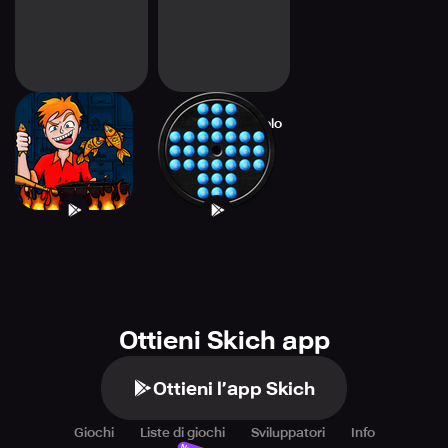
Save The Fish
Peg Solitaire - Solo
Noble
Ottieni Skich app
Ottieni l’app Skich
Giochi
Liste di giochi
Sviluppatori
Info