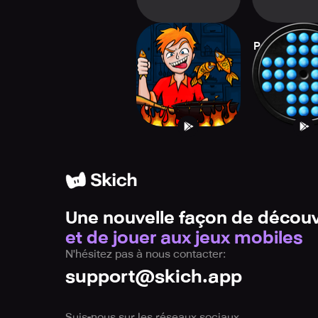
Save The Fish
Peg Solitair
Nobl
Une nouvelle façon de découv
et de jouer aux jeux mobiles
N'hésitez pas à nous contacter:
support@skich.app
Suis-nous sur les réseaux sociaux