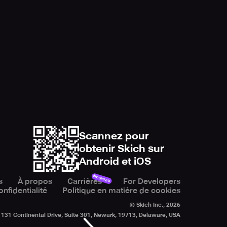
Scannez pour
obtenir Skich sur
Android et iOS
Nouveau
s
À propos
Carrières
For Developers
onfidentialité
Politique en matière de cookies
© Skich Inc.,
2026
131 Continental Drive, Suite 301, Newark, 19713, Delaware, USA