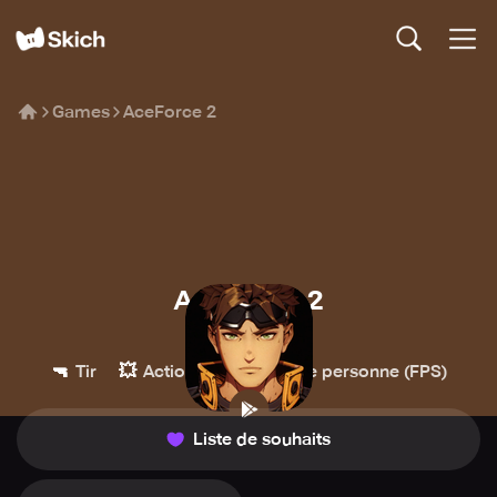
Games
AceForce 2
AceForce 2
Level Infinite
🔫
💥
👀
Tir
Action
Première personne (FPS)
Liste de souhaits