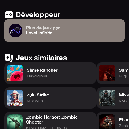
Développeur
Plus de jeux par
Level Infinite
Jeux similaires
Slime Rancher
Sam
Playdigious
Bugi
Zula Strike
Miss
MB Oyun
K&C 
Zombie Harbor: Zombie
Phan
Shooter
Zonk 
KEYSTORM HOLDINGS