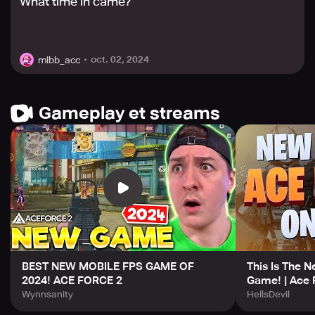
What time in came?
Remportez le round pour obtenir de l'argent
supplémentaire et acheter une arme plus puissante pour
le round suivant. Choisissez parmi les différentes armes
disponibles pour le combat, des pistolets aux
oct. 02, 2024
mlbb_acc
mitrailleuses.
Gameplay et streams
BEST NEW MOBILE FPS GAME OF
This Is The 
2024! ACE FORCE 2
Game! | Ace 
Wynnsanity
HellsDevil