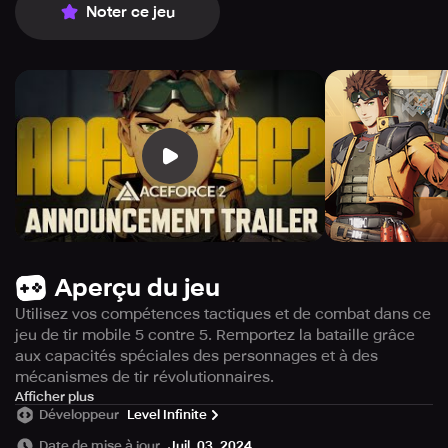
Noter ce jeu
Aperçu du jeu
Utilisez vos compétences tactiques et de combat dans ce
jeu de tir mobile 5 contre 5. Remportez la bataille grâce
aux capacités spéciales des personnages et à des
mécanismes de tir révolutionnaires.
Montrez vos talents de joueur FPS dans AceForce2.
Afficher plus
Développeur
Level Infinite
Utilisez le mode de jeu normal pour vous familiariser avec
les nouveaux mécanismes du jeu.
Date de mise à jour
Juil. 03, 2024