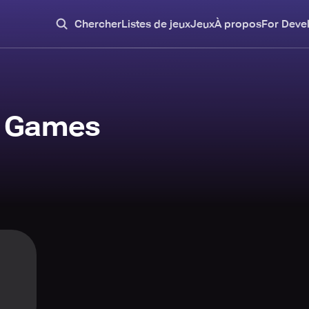
Chercher
Listes de jeux
Jeux
À propos
For Deve
 Games