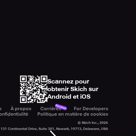
Scannez pour
obtenir Skich sur
Android et iOS
Nouveau
s
À propos
Carrières
For Developers
onfidentialité
Politique en matière de cookies
© Skich Inc.,
2026
131 Continental Drive, Suite 301, Newark, 19713, Delaware, USA