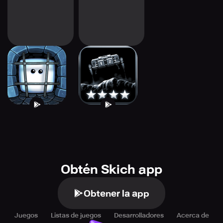
Kub - Puzzle
Lunar Mission
Platformer
Obtén Skich app
Obtener la app
Juegos
Listas de juegos
Desarrolladores
Acerca de