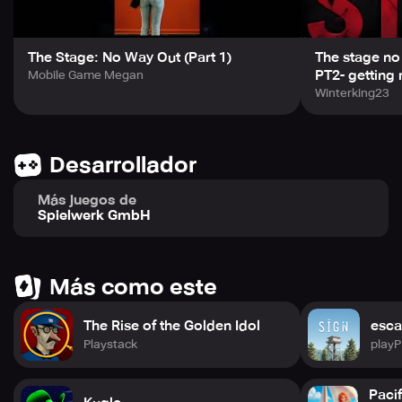
The Stage: No Way Out (Part 1)
The stage no
PT2- getting 
Mobile Game Megan
Winterking23
Desarrollador
Más juegos de
Spielwerk GmbH
Más como este
The Rise of the Golden Idol
esca
Playstack
play
Paci