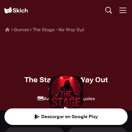
Games
The Stage - No Way Out
The Stage - No Way Out
Spielwerk GmbH
🗺️
👾
Aventura
Casuales
Descargar en Google Play