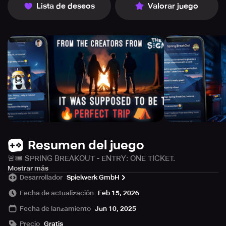
Lista de deseos
Valorar juego
Resumen del juego
🚨🎟 SPRING BREAKOUT - ENTRY: ONE TICKET.
OUTCOME: UNCERTAIN.
Mostrar más
Desarrollador
Spielwerk GmbH
A weekend full of music 🎶, partying 🎉 and unforgettable
Fecha de actualización
Feb 15, 2026
experiences 🔥 - the Spring BreakOut Festival is set to be
Fecha de lanzamiento
Jun 10, 2025
the highlight of the year.
Precio
Gratis