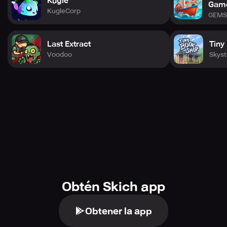
Kugle
Gam
KugleCorp
GEMS
Last Extract
Tiny
Voodoo
Skys
Obtén Skich app
Obtener la app