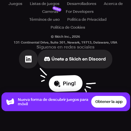
Juegos
Listas de juegos
Desarrolladores
Acerca de
Nuevo
Carreras
For Developers
Términos de uso
Política de Privacidad
Política de Cookies
© Skich Inc.,
2026
131 Continental Drive, Suite 301, Newark, 19713, Delaware, USA
Síguenos en redes sociales
Únete a Skich en Discord
Ping!
Nueva forma de descubrir juegos para
Obtener la app
móvil