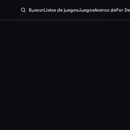
Buscar
Listas de juegos
Juegos
Acerca de
For D