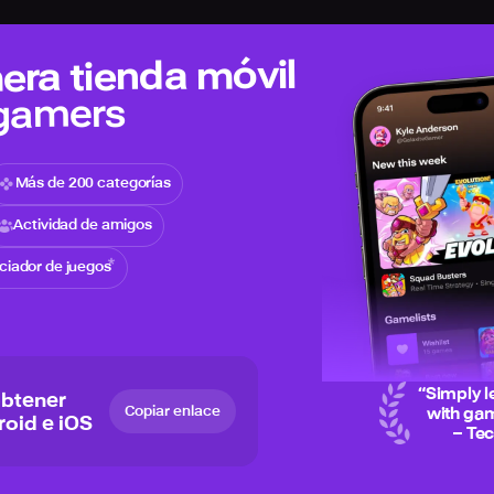
era tienda móvil
 gamers
Más de 200 categorías
Actividad de amigos
iciador de juegos
“
Simply l
obtener
Copiar enlace
with gam
roid e iOS
– Te