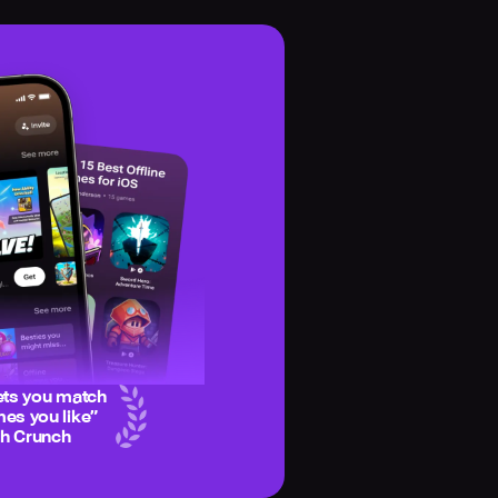
ets you match
es you like
”
ch Crunch