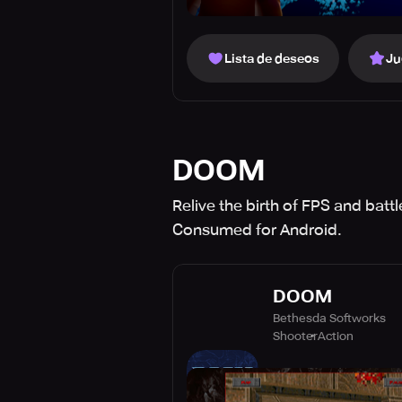
Lista de deseos
Ju
DOOM
Relive the birth of FPS and ba
Consumed for Android.
DOOM
Bethesda Softworks
Shooter
Action