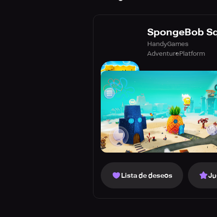
SpongeBob Sq
HandyGames
Adventure
Platform
Lista de deseos
Ju