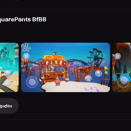
uarePants BfBB
gados