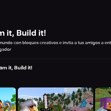
it, Build it!
undo con bloques creativos e invita a tus amigos a entr
ugador
m it, Build it!