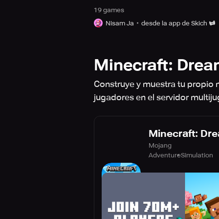
19
game
s
Nisam Ja
desde la app de Skich
Minecraft: Dream 
Construye y muestra tu propio m
jugadores en el servidor multij
Minecraft: Drea
Mojang
Adventure
Simulation