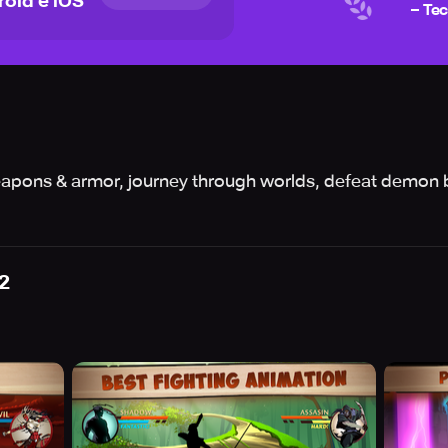
roid e iOS
– Te
 weapons & armor, journey through worlds, defeat demon 
2