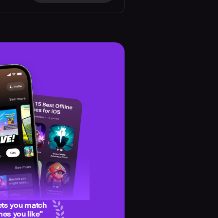
ets you match
es you like
”