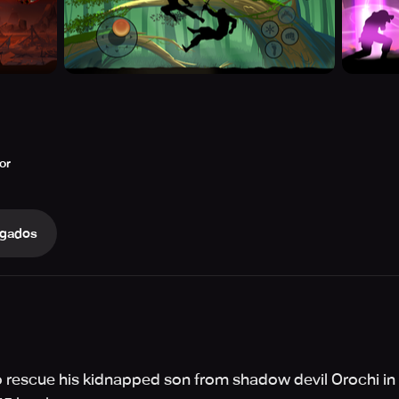
or
gados
o rescue his kidnapped son from shadow devil Orochi in N