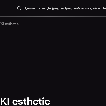
Buscar
Listas de juegos
Juegos
Acerca de
For D
I esthetic
I esthetic