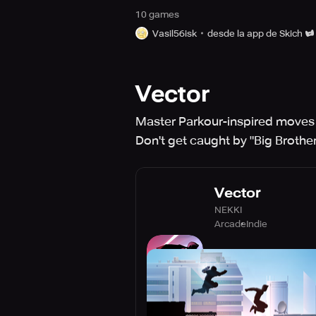
10
game
s
Vasil56isk
desde la app de Skich
Vector
Master Parkour-inspired moves t
Don't get caught by "Big Brother
Vector
NEKKI
Arcade
Indie