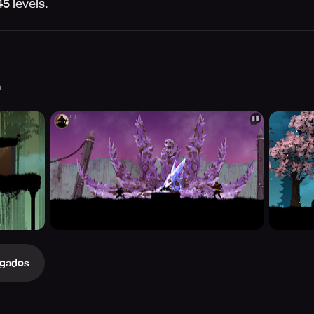
5 levels.
h
gados