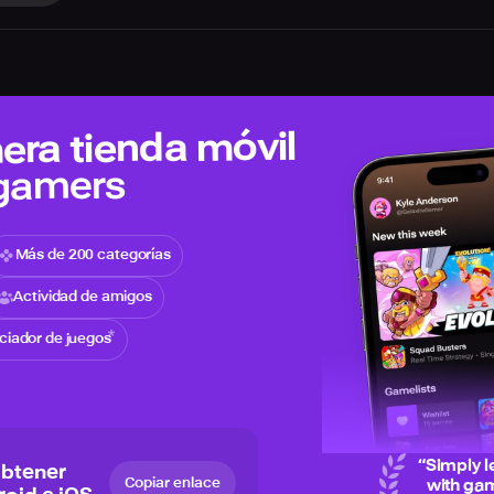
era tienda móvil
 gamers
Más de 200 categorías
Actividad de amigos
iciador de juegos
“
Simply l
obtener
Copiar enlace
with gam