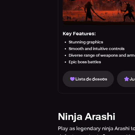
Key Features:
Stunning graphics
Smooth and intuitive controls
Diverse range of weapons and arm
Epic boss battles
Lista de deseos
Ju
Ninja Arashi
Play as legendary ninja Arashi t