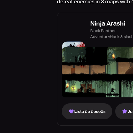
defeat enemies in 3 maps with 4
Ninja Arashi
Black Panther
Adventure
Hack & slas
Lista de deseos
Ju