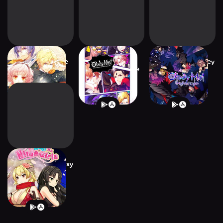
Story Jar - Otome
Obey Me! Anime
Otome Games Obey
dating game
Otome Sim Game
Me! NB
Moe! Ninja Girls/Sexy
School