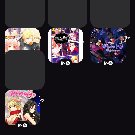
Story Jar - Otome
Obey Me! Anime
Otome Games Obey
dating game
Otome Sim Game
Me! NB
Moe! Ninja Girls/Sexy
School