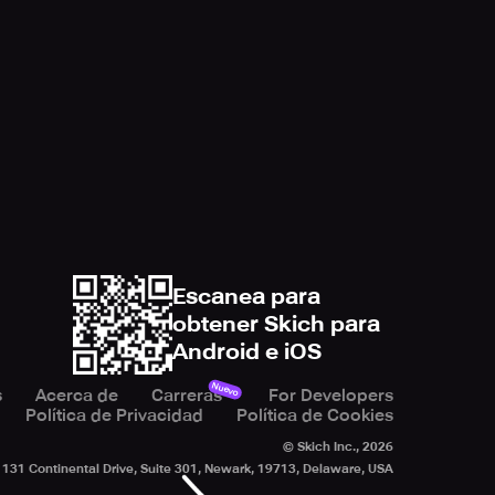
Escanea para
obtener Skich para
Android e iOS
Nuevo
s
Acerca de
Carreras
For Developers
Política de Privacidad
Política de Cookies
© Skich Inc.,
2026
131 Continental Drive, Suite 301, Newark, 19713, Delaware, USA