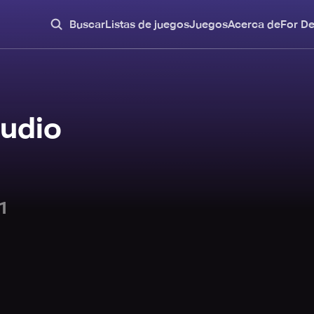
Buscar
Listas de juegos
Juegos
Acerca de
For D
tudio
1