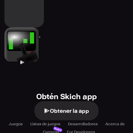
Dad's Old Games
Obtén Skich app
Obtener la app
Juegos
Listas de juegos
Desarrolladores
Acerca de
Nuevo
Carreras
For Developers