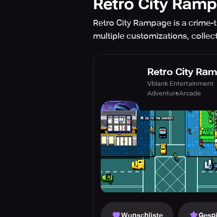
Retro City Ram
Retro City Rampage is a crime
multiple customizations, collec
Retro City Ra
Vblank Entertainment
Adventure
Arcade
Wunschliste
Gespi