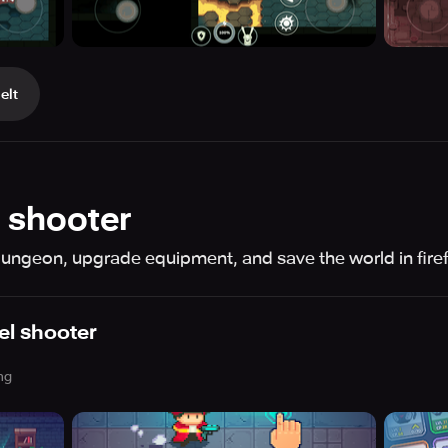
elt
l shooter
l dungeon, upgrade equipment, and save the world in fir
xel shooter
ng