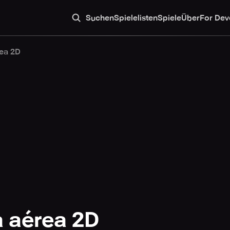
Suchen
Spielelisten
Spiele
Über
For Dev
rea 2D
a aérea 2D