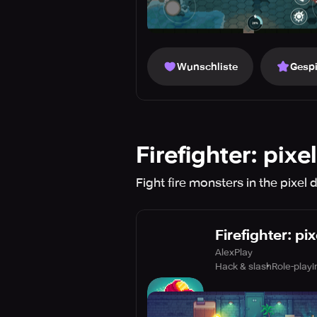
Wunschliste
Gespi
Firefighter: pixe
Fight fire monsters in the pixe
Firefighter: pi
AlexPlay
Hack & slash
Role-playi