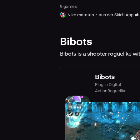
9
game
s
Niko matatan
aus der Skich App
Bibots
Bibots is a shooter roguelike wi
Bibots
Plug In Digital
Action
Roguelike