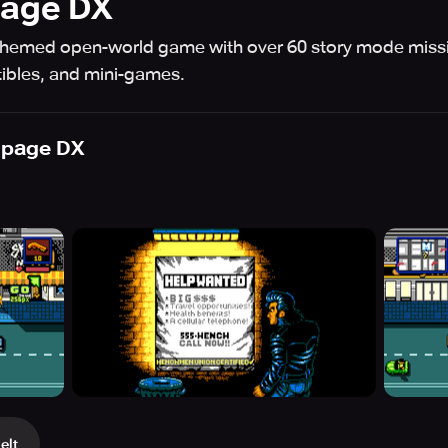
page DX
-themed open-world game with over 60 story mode missi
tibles, and mini-games.
mpage DX
elt