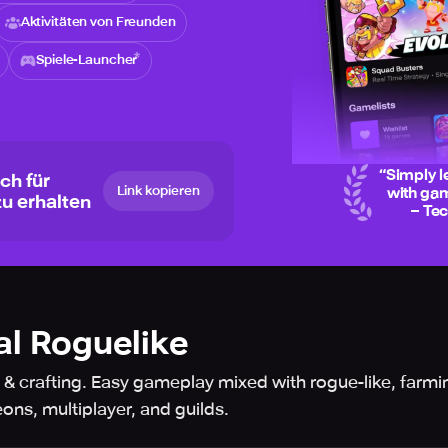
Aktivitäten von Freunden
Spiele-Launcher
“
Simply l
ch für
Link kopieren
with gam
zu erhalten
– Te
al Roguelike
 & crafting. Easy gameplay mixed with rogue-like, farm
ns, multiplayer, and guilds.