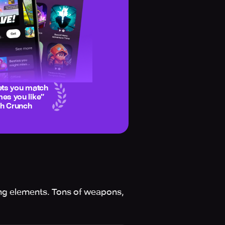
ets you match
es you like
”
ch Crunch
ing elements. Tons of weapons,