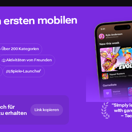
n ersten mobilen
Über 200 Kategorien
Aktivitäten von Freunden
Spiele-Launcher
“
Simply l
ch für
Link kopieren
with gam
zu erhalten
– Te