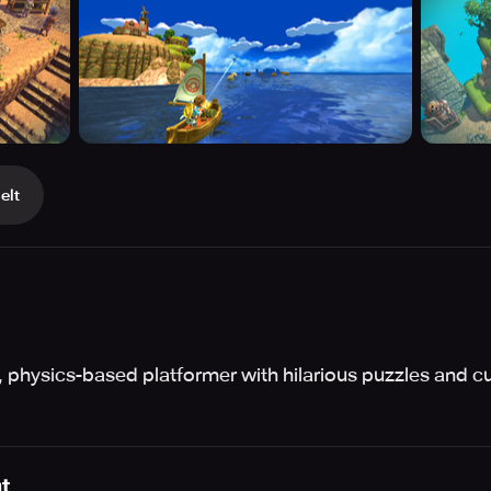
elt
er, physics-based platformer with hilarious puzzles and
.
t