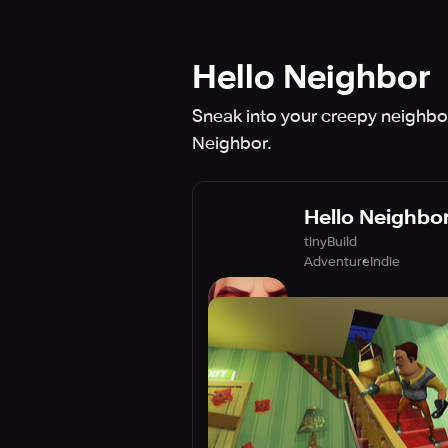
Hello Neighbor
Sneak into your creepy neighbor'
Neighbor.
Hello Neighbo
tinyBuild
Adventure
Indie