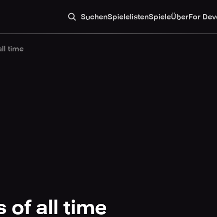
Suchen
Spielelisten
Spiele
Über
For Dev
ll time
 of all time