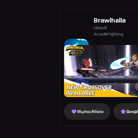
Brawlhalla
Ubisoft
Arcade
Fighting
Wunschliste
Gespi