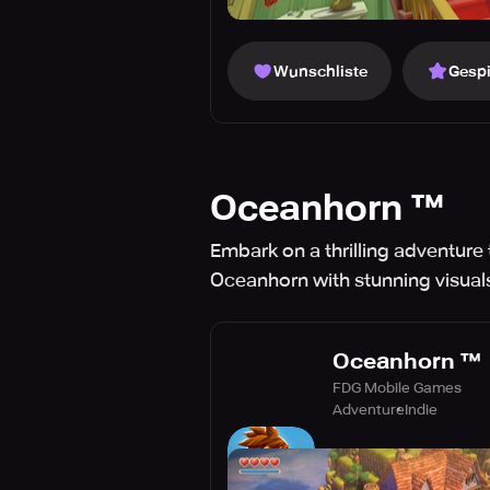
Wunschliste
Gespi
Oceanhorn ™
Embark on a thrilling adventure
Oceanhorn with stunning visual
Oceanhorn ™
FDG Mobile Games
Adventure
Indie