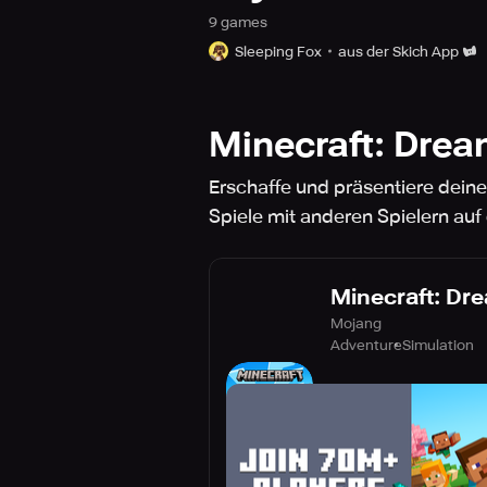
9
game
s
Sleeping Fox
aus der Skich App
Minecraft: Dream 
Erschaffe und präsentiere deine
Spiele mit anderen Spielern auf
Minecraft: Drea
Mojang
Adventure
Simulation