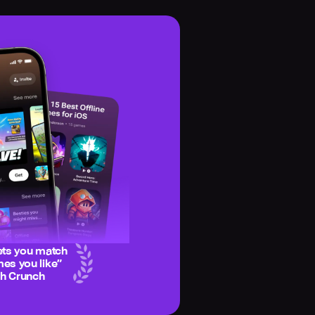
ets you match
es you like
”
ch Crunch