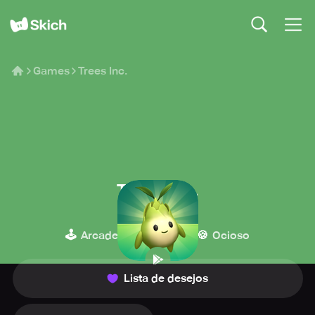
Games
Trees Inc.
Trees Inc.
Funcell Games
🕹️
👾
🍪
Arcade
Casual
Ocioso
Lista de desejos