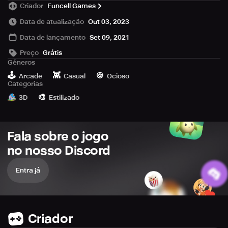
Criador
Funcell Games
Immerse yourself in this extremely detailed gameplay of a
sapling becoming a tree and then going through various
Data de atualização
Out 03, 2023
stages of life where you will have to guide the sapling into
Data de lançamento
Set 09, 2021
becoming a tree and make use of it when its alive and
even after its not !
Preço
Grátis
Géneros
🕹️
👾
🍪
Arcade
Casual
Ocioso
Categorias
🎨
3D
Estilizado
Fala sobre o jogo
no nosso Discord
Entra já
Criador