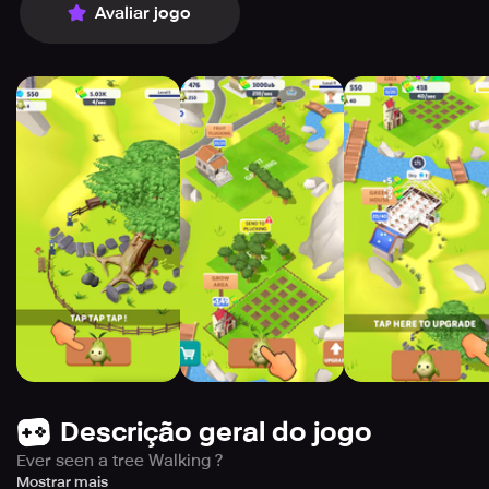
Avaliar jogo
Descrição geral do jogo
Ever seen a tree Walking ?
Get ready for a once in a lifetime experience !
Mostrar mais