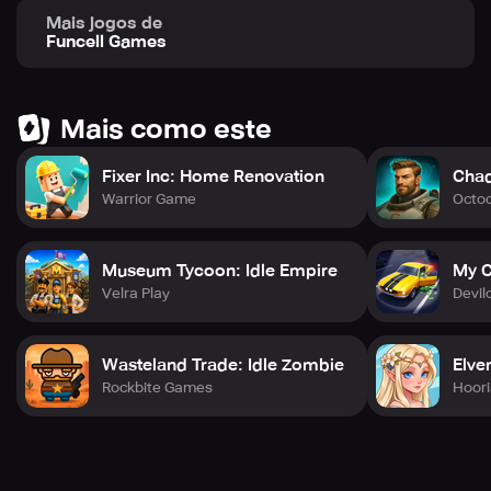
Mais jogos de
Funcell Games
Mais como este
Fixer Inc: Home Renovation
Chad
Warrior Game
Octo
Museum Tycoon: Idle Empire
My C
Velra Play
Devil
Wasteland Trade: Idle Zombie
Elve
Rockbite Games
Hoori