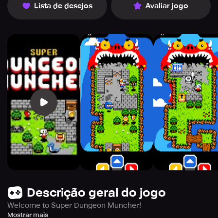
Lista de desejos
Avaliar jogo
Descrição geral do jogo
Welcome to Super Dungeon Muncher!
Dive into a tough adventure that tests your reflexes and
Mostrar mais