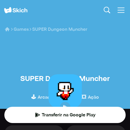
Games
SUPER Dungeon Muncher
SUPER Dungeon Muncher
n_nexy
🕹️
💎
💥
Arcade
Indie
Ação
Transferir na Google Play