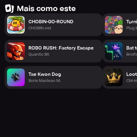
Mais como este
CHOBIN-GO-ROUND
Turn
CHOBIN.net
Plug I
ROBO RUSH: Factory Escape
Bat 
Quantic Bit
Brot
Tae Kwon Dog
Loot
Boris Maclean M.
CM-In