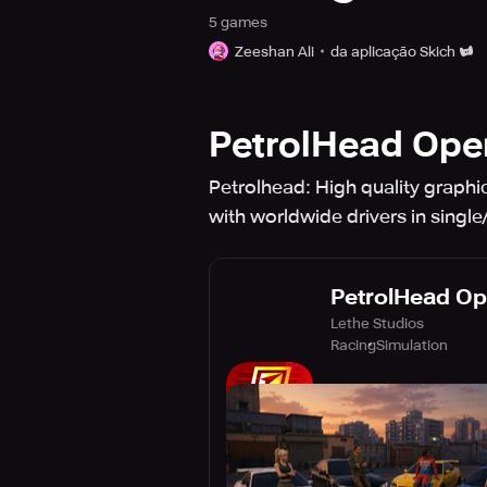
5
game
s
Zeeshan Ali
da aplicação Skich
PetrolHead Ope
Petrolhead: High quality graphi
with worldwide drivers in singl
PetrolHead O
Lethe Studios
Racing
Simulation