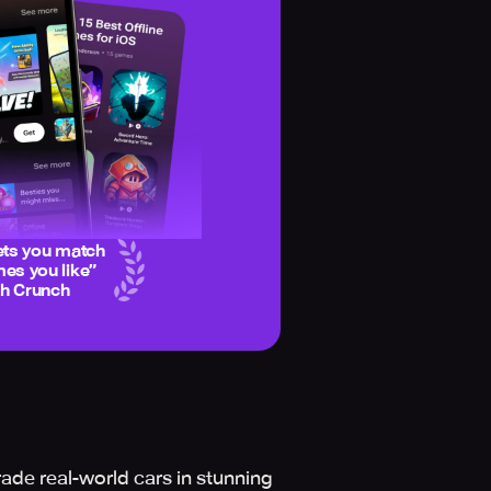
ets you match
es you like
”
ch Crunch
rade real-world cars in stunning