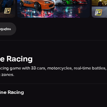
ogados
ne Racing
ft racing game with 33 cars, motorcycles, real-time battl
g zones.
line Racing