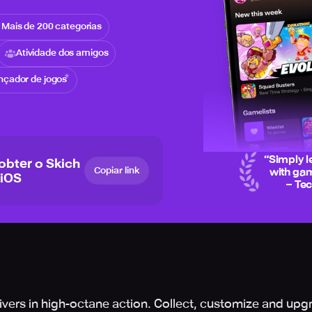
Mais de 200 categorias
Atividade dos amigos
nçador de jogos
“
Simply l
 obter o Skich
Copiar link
with gam
 iOS
– Te
rivers in high-octane action. Collect, customize and upg