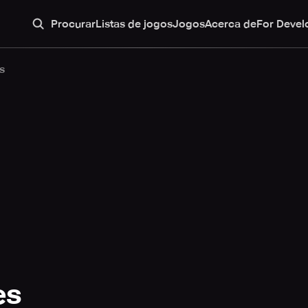
Procurar
Listas de jogos
Jogos
Acerca de
For Devel
s
es