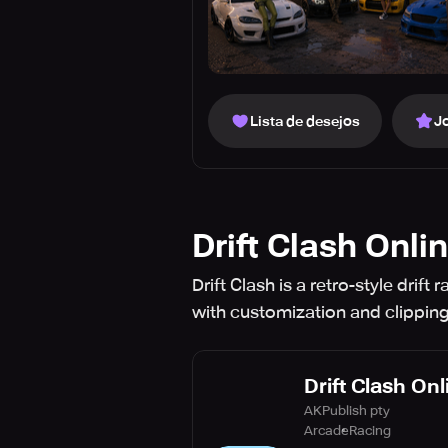
Lista de desejos
J
Drift Clash Onli
Drift Clash is a retro-style dri
with customization and clippin
Drift Clash On
AKPublish pty
Arcade
Racing