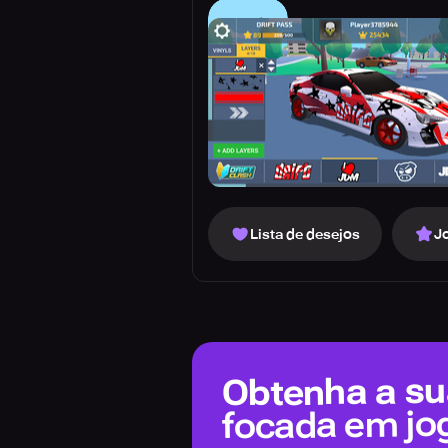
Lista de desejos
J
Obtenha a sua
focada em jo