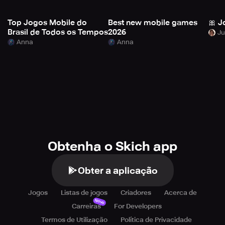
Top Jogos Mobile do
Best new mobile games
🎀 J
Brasil de Todos os Tempos
2026
Anna
Anna
Obtenha o Skich app
Obter a aplicação
Jogos
Listas de jogos
Criadores
Acerca de
Novo
Carreiras
For Developers
Termos de Utilização
Política de Privacidade