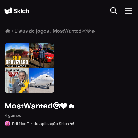
Listas de jogos
MostWanted🥹🩶🔥
MostWanted🥹🩶🔥
4
game
s
Prii NceE
da aplicação Skich