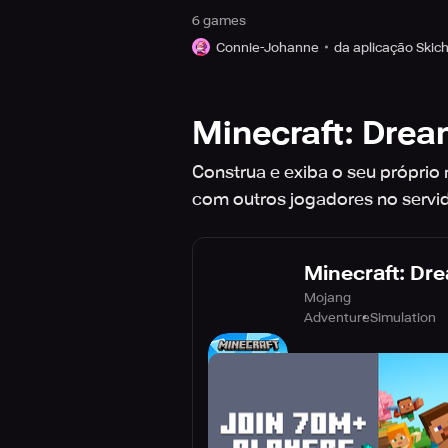
6
game
s
Connie-Johanne
da aplicação Skic
Minecraft: Dream 
Construa e exiba o seu próprio
com outros jogadores no servid
Minecraft: Drea
Mojang
Adventure
Simulation