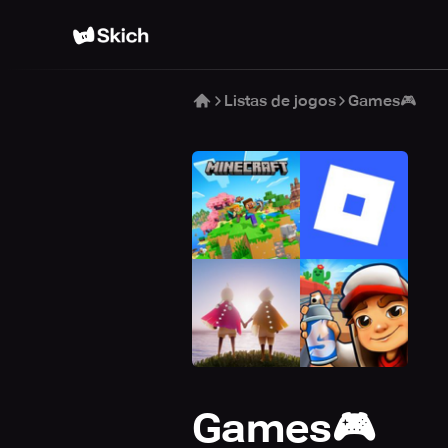
Listas de jogos
Games🎮
Games🎮