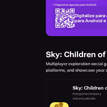
*
Disponível apenas para Android
Digitalize para
para Android e
Sky: Children of
Multiplayer exploration social 
platforms, and showcase your ar
Sky: Children o
thatgamecompany
Adventure
Indie