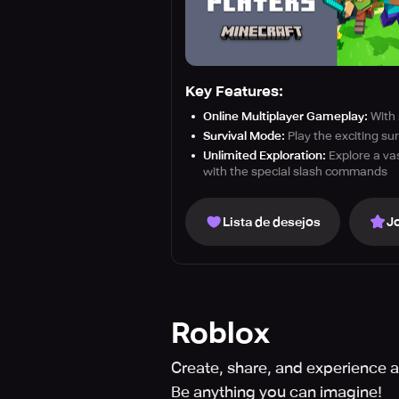
Key Features:
Online Multiplayer Gameplay:
With 
Survival Mode:
Play the exciting su
Unlimited Exploration:
Explore a vas
with the special slash commands
Lista de desejos
J
Roblox
Create, share, and experience an
Be anything you can imagine!