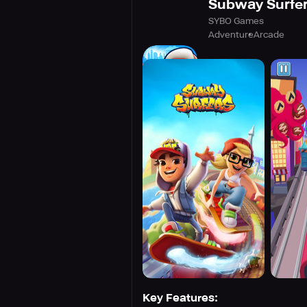
Subway Surfe
SYBO Games
Adventure
Arcade
Key Features: