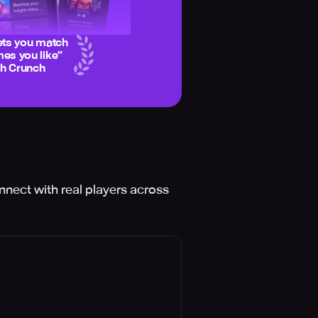
ets you match
es you like
”
ch Crunch
nnect with real players across