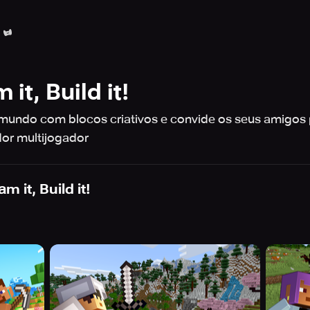
h
it, Build it!
 mundo com blocos criativos e convide os seus amigos p
or multijogador
m it, Build it!