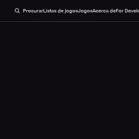
Procurar
Listas de jogos
Jogos
Acerca de
For Devel