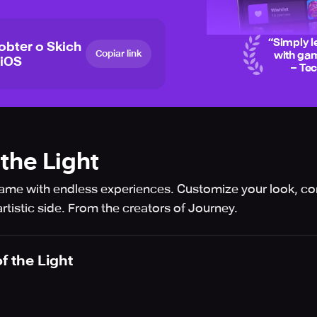
“
Simply l
 obter o Skich
Copiar link
with gam
 iOS
– Te
 the Light
game with endless experiences. Customize your look, co
tistic side. From the creators of Journey.
f the Light