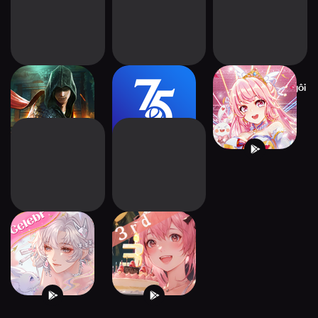
Immortal Realm
Click and Win
Party Nốt Nhạc:Ngôi
Sao Rực Rỡ
Magic Star
Idol Party