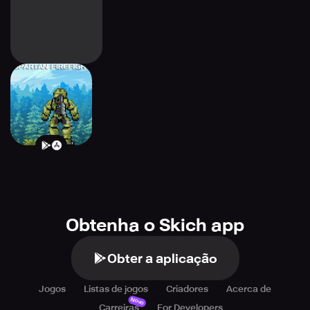
Spartan Firefight
Obtenha o Skich app
Obter a aplicação
Jogos
Listas de jogos
Criadores
Acerca de
Novo
Carreiras
For Developers