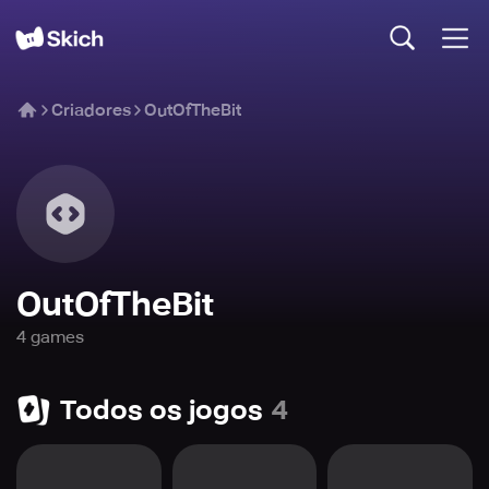
Criadores
OutOfTheBit
OutOfTheBit
4
game
s
Todos os jogos
4