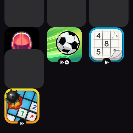
Super Arcade
Super Arcade
Sudoku
Racing
Football
Minesweeper