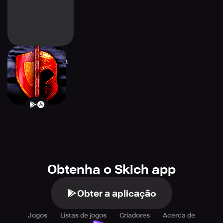
Almora Darkosen
RPG
Obtenha o Skich app
Obter a aplicação
Jogos
Listas de jogos
Criadores
Acerca de