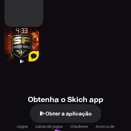
Special Force for
Kakao
Obtenha o Skich app
Obter a aplicação
Jogos
Listas de jogos
Criadores
Acerca de