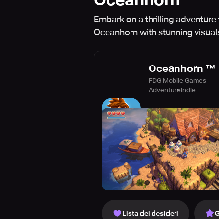
Oceanhorn ™
Embark on a thrilling adventure
Oceanhorn with stunning visual
Oceanhorn ™
FDG Mobile Games
Adventure
Indie
Lista dei desideri
G