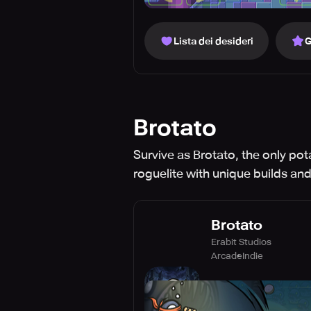
Lista dei desideri
G
Brotato
Survive as Brotato, the only po
roguelite with unique builds and
Brotato
Erabit Studios
Arcade
Indie