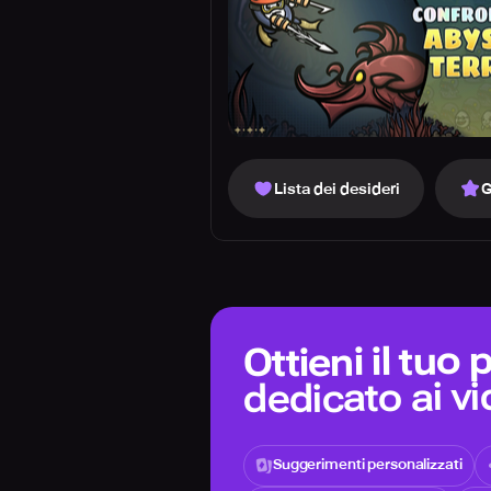
Lista dei desideri
G
Ottieni il tuo
dedicato ai v
Suggerimenti personalizzati