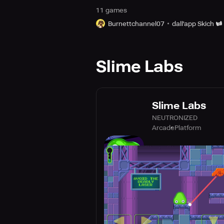
11
game
s
Burnettchannel07
dall'app Skich
Slime Labs
Slime Labs
NEUTRONIZED
Arcade
Platform