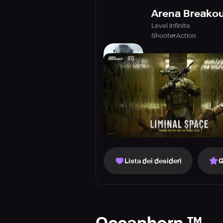
Arena Breakout
Level Infinite
Shooter
Action
Lista dei desideri
G