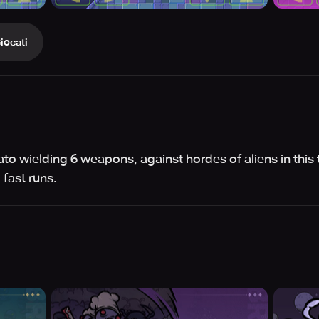
iocati
tato wielding 6 weapons, against hordes of aliens in thi
 fast runs.