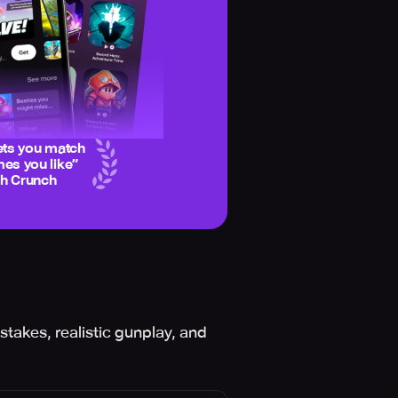
ets you match
es you like
”
ch Crunch
stakes, realistic gunplay, and