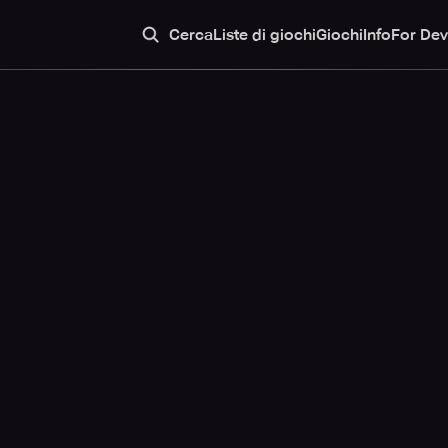
Cerca
Liste di giochi
Giochi
Info
For Dev