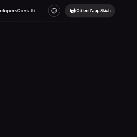
elopers
Contatti
Ottieni l’app Skich