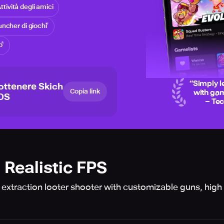
ttività degli amici
ncher di giochi
o
“
Simply l
ottenere Skich
Copia link
with gam
iOS
– Te
 Realistic FPS
 extraction looter shooter with customizable guns, high 