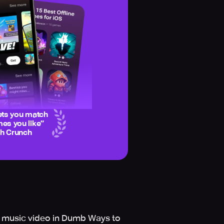
ets you match
es you like
”
ch Crunch
s music video in Dumb Ways to