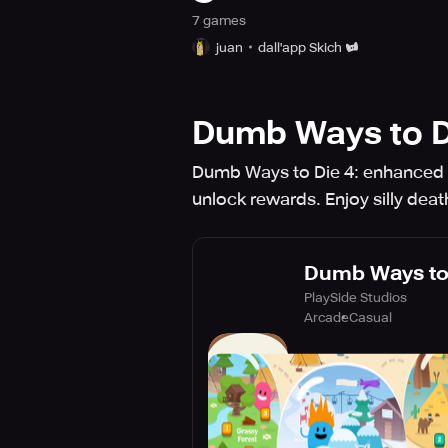
7
game
s
juan
dall'app Skich
Dumb Ways to D
Dumb Ways to Die 4: enhanced m
unlock rewards. Enjoy silly deat
Dumb Ways to 
PlaySide Studios
Arcade
Casual