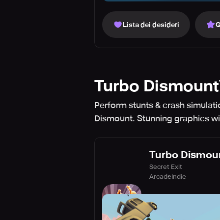
Lista dei desideri
G
Turbo Dismoun
Perform stunts & crash simulatio
Dismount. Stunning graphics wi
Turbo Dismou
Secret Exit
Arcade
Indie