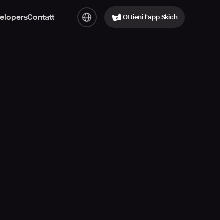
elopers
Contatti
Ottieni l’app Skich