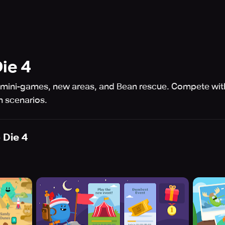
ie 4
ini-games, new areas, and Bean rescue. Compete with 
h scenarios.
Die 4