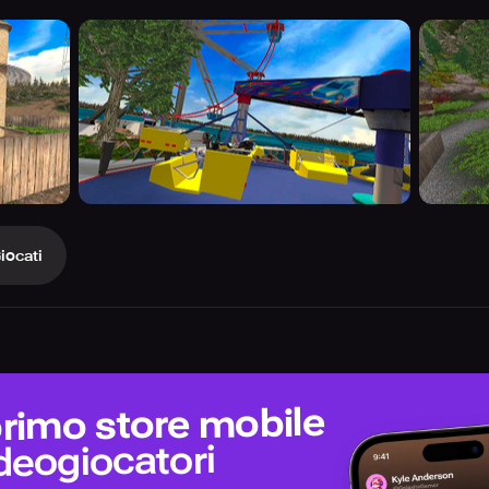
iocati
 primo store mobile
ideogiocatori