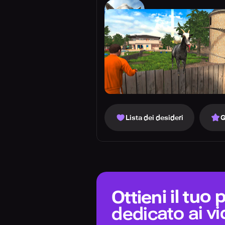
Lista dei desideri
G
Ottieni il tuo
dedicato ai v