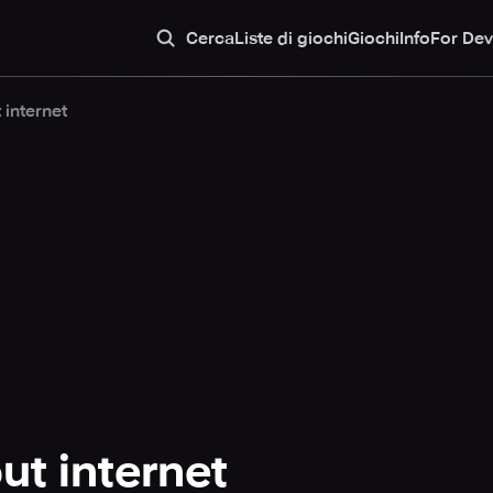
Cerca
Liste di giochi
Giochi
Info
For Dev
internet
t internet