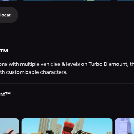
iocati
t™
ns with multiple vehicles & levels on Turbo Dismount, the
th customizable characters.
nt™