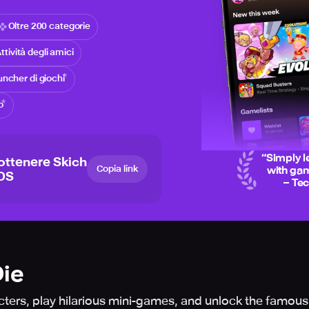
Oltre 200 categorie
ttività degli amici
ncher di giochi
o
“
Simply l
ottenere Skich
Copia link
with gam
iOS
– Te
ie
ters, play hilarious mini-games, and unlock the famou