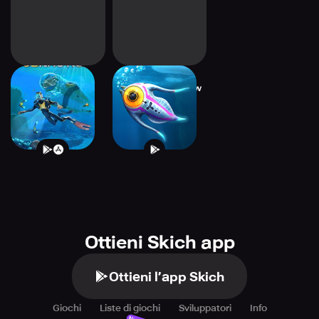
Subnautica
Subnautica: Below
Zero
Ottieni Skich app
Ottieni l’app Skich
Giochi
Liste di giochi
Sviluppatori
Info