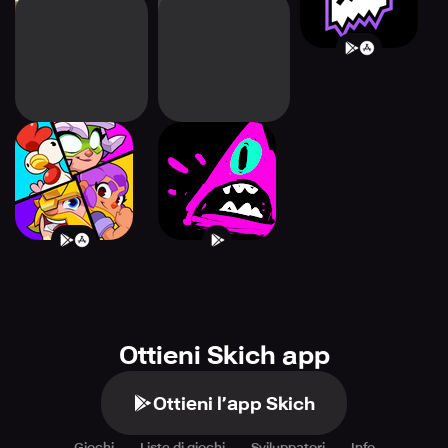
Squad Busters
BOAT GAME
Ottieni Skich app
Ottieni l’app Skich
Giochi
Liste di giochi
Sviluppatori
Info