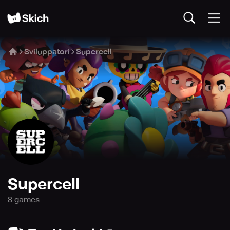
Sviluppatori
Supercell
Supercell
8
game
s