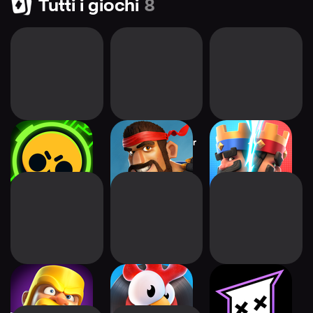
Tutti i giochi
8
Brawl Stars
Boom Beach: War
Clash Royale
Strategy Game
Clash of Clans
Hay Day
mo.co