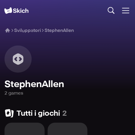
Sviluppatori
StephenAllen
StephenAllen
2
game
s
Tutti i giochi
2