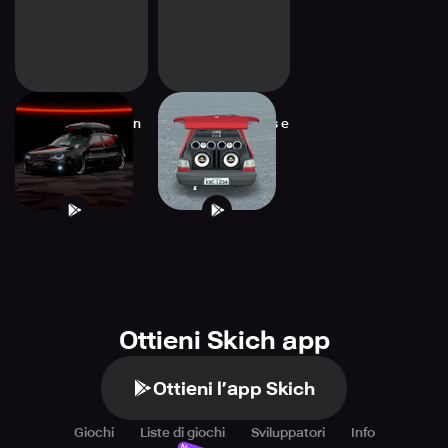
Golf Broken Edition
Carros Rebaixados e
Som Exempl
Ottieni Skich app
Ottieni l’app Skich
Giochi
Liste di giochi
Sviluppatori
Info