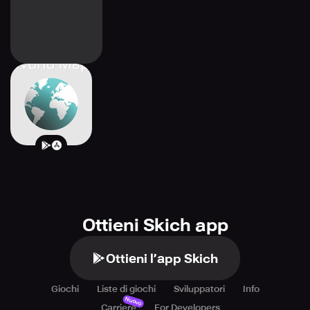
World Map Quiz
Ottieni Skich app
Ottieni l’app Skich
Giochi
Liste di giochi
Sviluppatori
Info
Nuovo
Carriere
For Developers