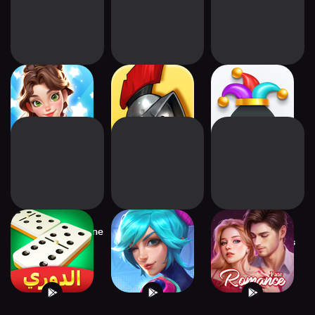
Merge Restyle
Iron&Fire
Онлайн дурак -
турнир
Domino Cafe - Online
Tiny Lord
Romance Fate:
Game
Story & Chapters