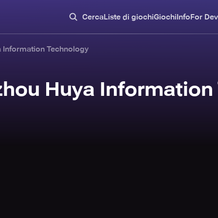
Cerca
Liste di giochi
Giochi
Info
For Dev
 Information Technology
hou Huya Information