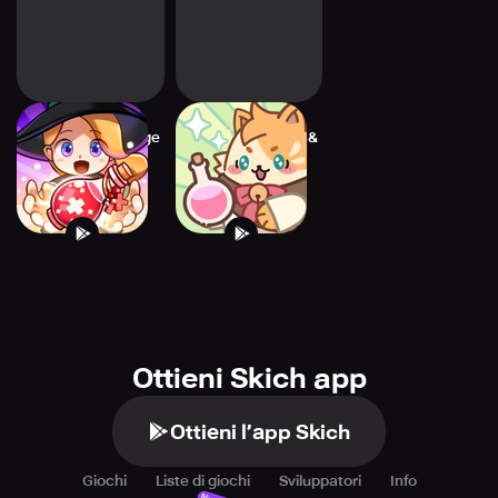
Magic Craft - Merge
Alcatmist : Merge &
Tycoon
Story
Ottieni Skich app
Ottieni l’app Skich
Giochi
Liste di giochi
Sviluppatori
Info