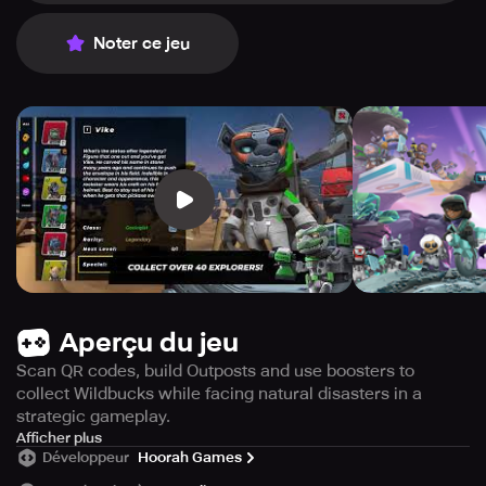
Noter ce jeu
Aperçu du jeu
Scan QR codes, build Outposts and use boosters to
collect Wildbucks while facing natural disasters in a
strategic gameplay.
Get rewarded with Wildbucks while buying your favorite
Afficher plus
Développeur
Hoorah Games
items by scanning QR codes that you come across in real
life. Establish research Outposts on recently discovered