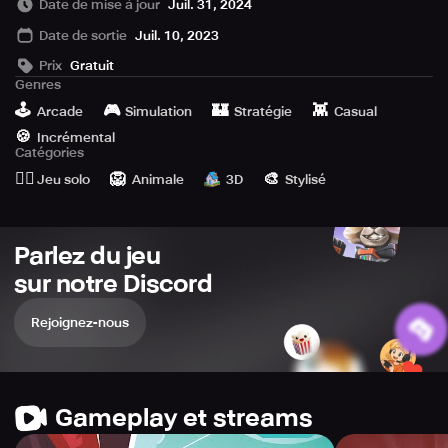
Date de mise à jour
Juil. 31, 2024
planets that generate energy. Enhance your gameplay
Date de sortie
Juil. 10, 2023
and acquire all the bonuses in store by purchasing
Explorer booster packs. Ensure that your Outpost
Prix
Gratuit
operates optimally by utilizing tactical arrangements and
Genres
designs. Be cautious, unpredictable natural catastrophes
🕹️
🎮
🏰
👾
Arcade
Simulation
Stratégie
Casual
can occur anytime and bring chaos to your Outpost.
🍪
Incrémental
Catégories
🙆‍♂️
🦁
🎨
Jeu solo
Animale
3D
Stylisé
Parlez du jeu
sur notre Discord
Rejoignez-nous
Gameplay et streams