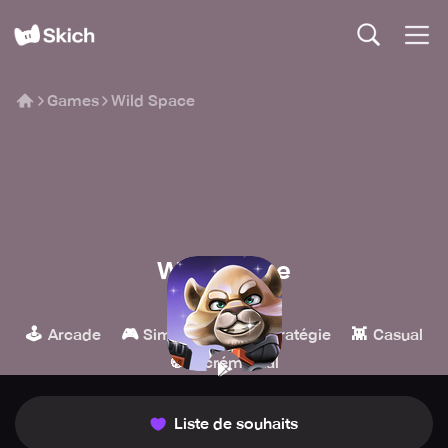
Games
Wild Space
Wild Space
Hoorah Games
🕹️
🎮
🏰
👾
Arcade
Simulation
Stratégie
Casual
🍪
Incrémental
Liste de souhaits