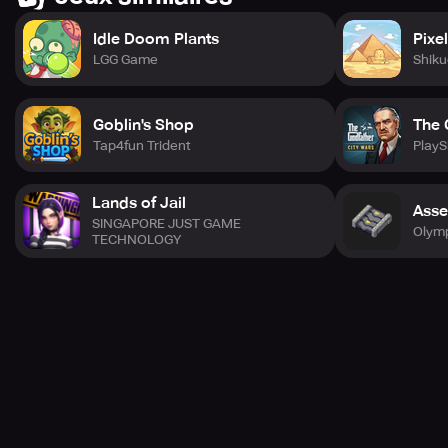
Idle Doom Plants
Pixel
LGG Game
Shiku
Goblin's Shop
The 
Tap4fun Trident
PlayS
Lands of Jail
Asse
SINGAPORE JUST GAME
Olym
TECHNOLOGY