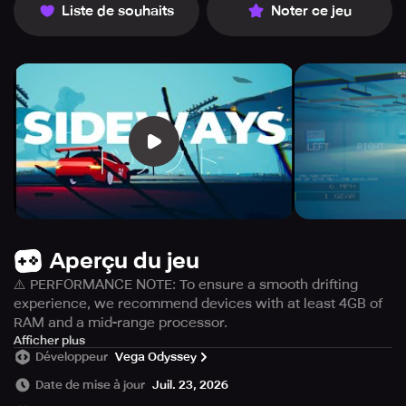
Liste de souhaits
Noter ce jeu
Aperçu du jeu
⚠️ PERFORMANCE NOTE: To ensure a smooth drifting
experience, we recommend devices with at least 4GB of
RAM and a mid-range processor.
You may experience lag or crashes on devices with lower
Afficher plus
Développeur
Vega Odyssey
specs.
Date de mise à jour
Juil. 23, 2026
Customize your car, hit the mountain roads, and chase