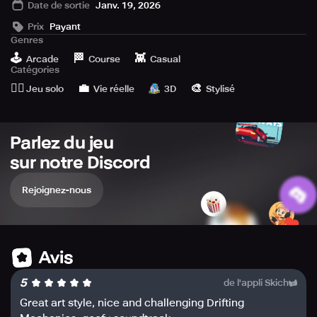
Date de sortie
Janv. 19, 2026
the perfect line. The world of drifting awaits you.
Prix
Payant
Main Features
Genres
🕹️
🏁
👾
Arcade
Course
Casual
-Choose from up to 10 vehicles to drive, drift, and
Catégories
customize
🙆‍♂️
💼
🎨
Jeu solo
Vie réelle
3D
Stylisé
-12 roads to master the art of drifting
-1 free roam map
-1v1 online tandems
Parlez du jeu
-Tandem with replays of the developer's own driving
-Lofi/breakbeat music sound track
sur notre Discord
Rejoignez-nous
Avis
5
de l'appli Skich
Great art style, nice and challenging Drifting