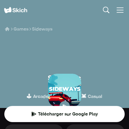
Games
Sideways
Sideways
Vega Odyssey
🕹️
🏁
👾
Arcade
Course
Casual
Télécharger sur Google Play