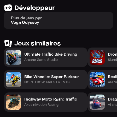
Développeur
Plus de jeux par
Vega Odyssey
Jeux similaires
Ultimate Traffic Bike Driving
Dron
Arcane Game Studio
Slum
Bike Wheelie: Super Parkour
Real
NORTH ROW INVESTMENTS
AN N
Highway Moto Rush: Traffic
AxesInMotion Racing
Ai sh