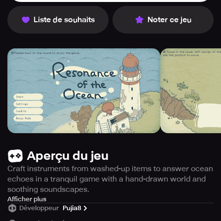
Liste de souhaits
Noter ce jeu
Aperçu du jeu
Craft instruments from washed-up items to answer ocean
echoes in a tranquil game with a hand-drawn world and
soothing soundscapes.
Immerse yourself in an unfamiliar terrain, where the
Afficher plus
Développeur
Pujia8
ocean meets the desolated island. The aim of the game is
to gather items washed ashore and craft musical