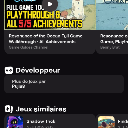
Resonance of the Ocean Full Game
Resonance of
Walkthrough - All Achievements
Game, Playt
Game Guides Channel
Benny Brat
Développeur
Plus de jeux par
Pujia8
Jeux similaires
Shadow Trick
Find
NEUTRONIZED
X.D. 