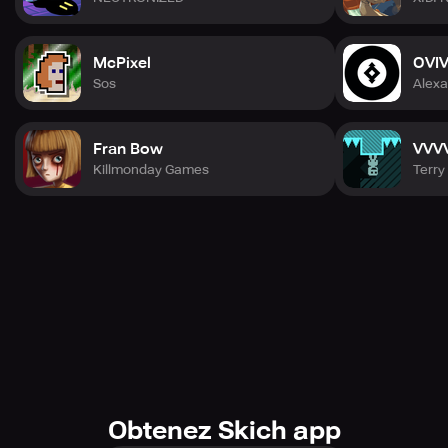
McPixel
OVI
Sos
Alexa
Fran Bow
VVV
Killmonday Games
Terr
Obtenez Skich app