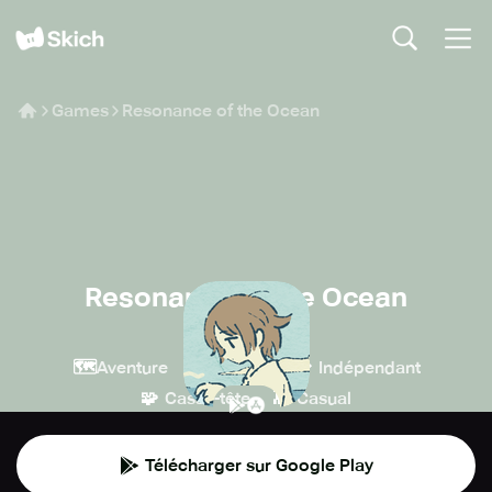
Games
Resonance of the Ocean
Resonance of the Ocean
Pujia8
🗺️
🕹️
💎
Aventure
Arcade
Indépendant
🧩
👾
Casse-tête
Casual
Télécharger sur Google Play