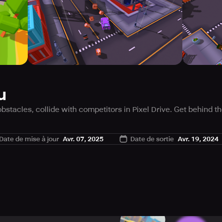
u
stacles, collide with competitors in Pixel Drive. Get behind t
venture through a pixelated realm that is truly unique. Seize 
Date de mise à jour
Avr. 07, 2025
Date de sortie
Avr. 19, 2024
lt barriers and ever-changing surroundings. Steel yourself for
ing through various settings. Do you have what it takes to ac