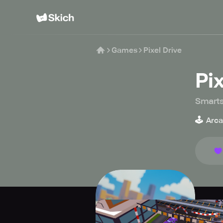
Games
Pixel Drive
Pix
Smarts
🕹️
Arc