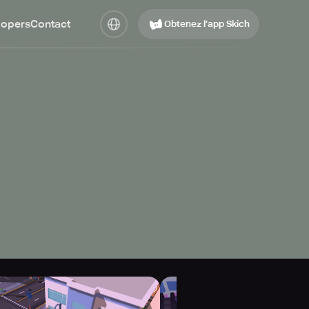
lopers
Contact
Obtenez l’app Skich