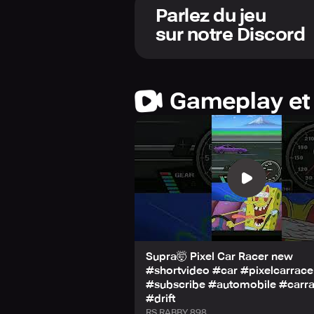
Parlez du jeu
sur notre Discord
Gameplay et
Supra🤯 Pixel Car Racer new
#shortvideo #car #pixelcarrace
#subscribe #automobile #carr
#drift
RS RABBY 898