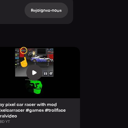
Rejoignez-nous
lay pixel car racer with mod
xelcarracer #games #trollface
ralvideo
BD YT