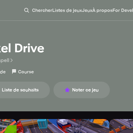
Chercher
Listes de jeux
Jeux
À propos
For Deve
el Drive
pell
🏁
ade
Course
Liste de souhaits
Noter ce jeu