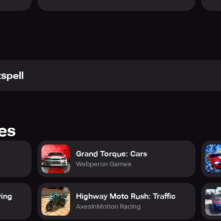
spell
res
Grand Torque: Cars
Webperon Games
ving
Highway Moto Rush: Traffic
AxesInMotion Racing