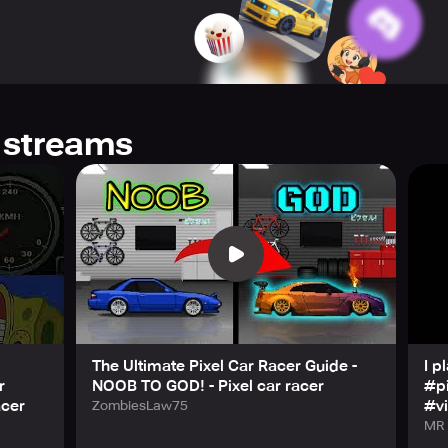
 streams
The Ultimate Pixel Car Racer Guide -
I p
r
NOOB TO GOD! - Pixel car racer
#pi
acer
#vi
ZombiesLaw75
MR 