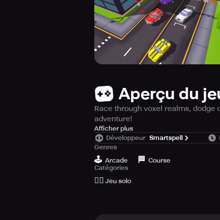
Aperçu du je
Race through voxel realms, dodge ob
adventure!
Prepare yourself for an exciting ad
Afficher plus
Développeur
Smartspell
maneuver through a range of difficu
Genres
vehicles and obstacles while speed
🕹️
🏁
the circuits in Pixel Drive?
Arcade
Course
Catégories
🙆‍♂️
Jeu solo