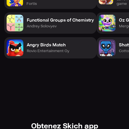
game
Fortis
Functional Groups of Chemistry
Oz G
Andrey Solovyev
Merg
Angry Birds Match
Shat
Rovio Entertainment Oy
Cott
Obtenez Skich app