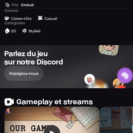
rightful parents using a simplified genetics puzzle - no
Prix
Gratuit
mistakes allowed. Obey the regime, join a secret
Genres
conspiracy, or forge your own path.
🧩
👾
Casse-tête
Casual
Catégories
🏠
🎨
2D
Stylisé
Parlez du jeu
sur notre Discord
Rejoignez-nous
Gameplay et streams