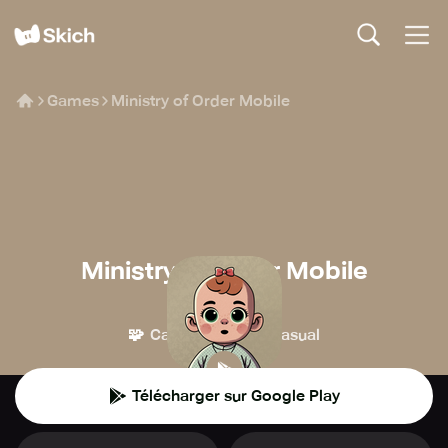
Games
Ministry of Order Mobile
Ministry of Order Mobile
VoltekPlay
🧩
👾
Casse-tête
Casual
Télécharger sur Google Play