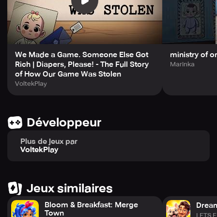
We Made a Game. Someone Else Got
ministry of 
Rich | Diapers, Please! - The Full Story
Marinka
of How Our Game Was Stolen
VoltekPlay
Développeur
Plus de jeux par
VoltekPlay
Jeux similaires
Bloom & Breakfast: Merge
Drea
Town
LETS F