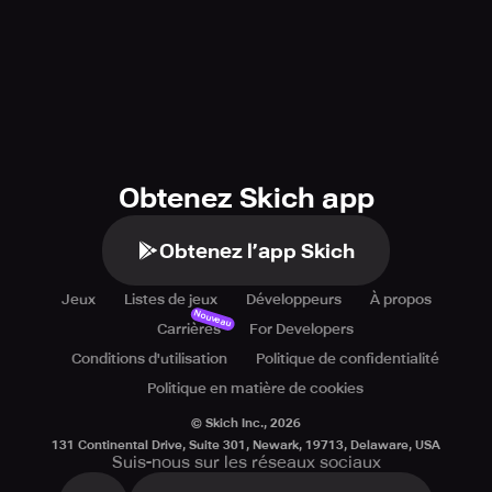
galaxy. Collect unique pets, innovative spaceship
technologies, and countless other perks to support your
heroic space missions. Download Space Crafters now to
design, unwind, and navigate your way through the stars!
Privacy Policy: https://say.games/privacy-policy
Terms of Use: https://say.games/terms-of-use
Obtenez Skich app
Obtenez l’app Skich
Jeux
Listes de jeux
Développeurs
À propos
Nouveau
Carrières
For Developers
Conditions d'utilisation
Politique de confidentialité
Politique en matière de cookies
© Skich Inc.,
2026
131 Continental Drive, Suite 301, Newark, 19713, Delaware, USA
Suis-nous sur les réseaux sociaux