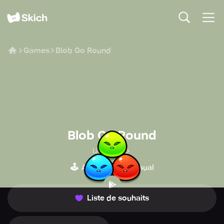
Games
Blob Go Round
Blob Go Round
Liftoff Lab
🕹️
👾
Arcade
Casual
Liste de souhaits