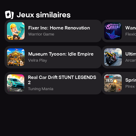
Jeux similaires
Fixer Inc: Home Renovation
Wan
Warrior Game
Flexi
Museum Tycoon: Idle Empire
Ultim
Velra Play
Arca
Real Car Drift STUNT LEGENDS
Spri
2
Pire
Tuning Mania