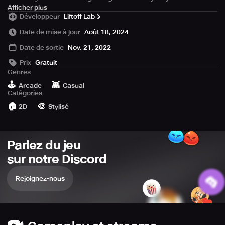
As you progress in the game, obtain new blobs and
Afficher plus
Développeur
Liftoff Lab
power-ups, which will help you throughout the journey
and make you way to the top of the leaderboards!
Date de mise à jour
Août 18, 2024
Date de sortie
Nov. 21, 2022
Prix
Gratuit
Genres
🕹️
👾
Arcade
Casual
Catégories
🏠
🎨
2D
Stylisé
Parlez du jeu
sur notre Discord
Rejoignez-nous