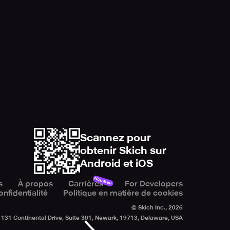
Scannez pour
obtenir Skich sur
Android et iOS
Nouveau
s
À propos
Carrières
For Developers
onfidentialité
Politique en matière de cookies
© Skich Inc.,
2026
131 Continental Drive, Suite 301, Newark, 19713, Delaware, USA