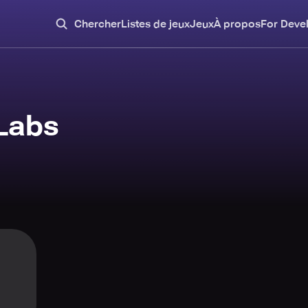
Chercher
Listes de jeux
Jeux
À propos
For Deve
Labs