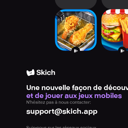
Deep Fry Maker -
Street F
Street Food
Cooking 
Une nouvelle façon de découv
et de jouer aux jeux mobiles
N'hésitez pas à nous contacter:
support@skich.app
Suis-nous sur les réseaux sociaux