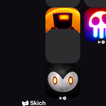
Robotek
Radiant De
Reaper