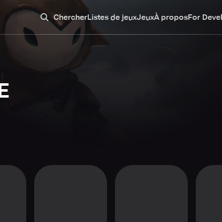
Chercher
Listes de jeux
Jeux
À propos
For Deve
E