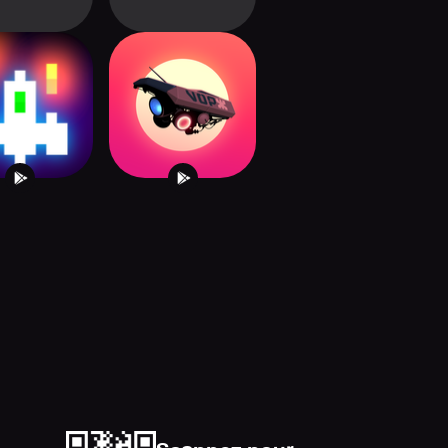
adiant
Flying Tank