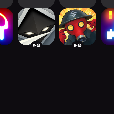
fense
Ritual: Spellcasting
REDCON
R
RPG