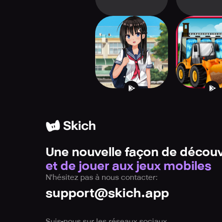
Anime High School
Dam buildi
Girl Life 3D
construc
Une nouvelle façon de découv
et de jouer aux jeux mobiles
N'hésitez pas à nous contacter:
support@skich.app
Suis-nous sur les réseaux sociaux