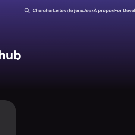
Chercher
Listes de jeux
Jeux
À propos
For Deve
hub