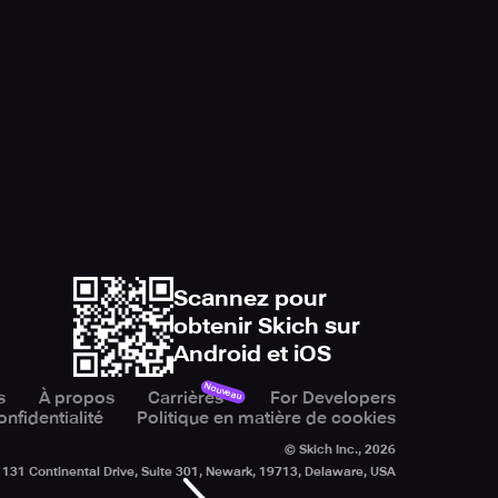
Scannez pour
obtenir Skich sur
Android et iOS
Nouveau
s
À propos
Carrières
For Developers
onfidentialité
Politique en matière de cookies
© Skich Inc.,
2026
131 Continental Drive, Suite 301, Newark, 19713, Delaware, USA