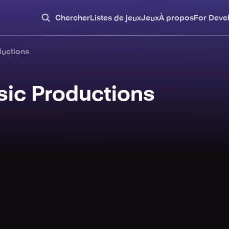
Chercher
Listes de jeux
Jeux
À propos
For Deve
ductions
sic Productions