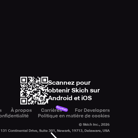
Scannez pour
obtenir Skich sur
Android et iOS
Nouveau
s
À propos
Carrières
For Developers
onfidentialité
Politique en matière de cookies
© Skich Inc.,
2026
131 Continental Drive, Suite 301, Newark, 19713, Delaware, USA