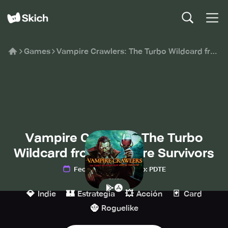
Games
Vampire Crawlers: The Turbo Wildcard from Vampire Survivors
Vampire Crawlers: The Turbo
Wildcard from Vampire Survivors
Fecha de lanzamiento
:
PDTE
de Poncle
💎
🏰
💥
🃏
Indie
Estrategia
Acción
Card
🧌
Roguelike