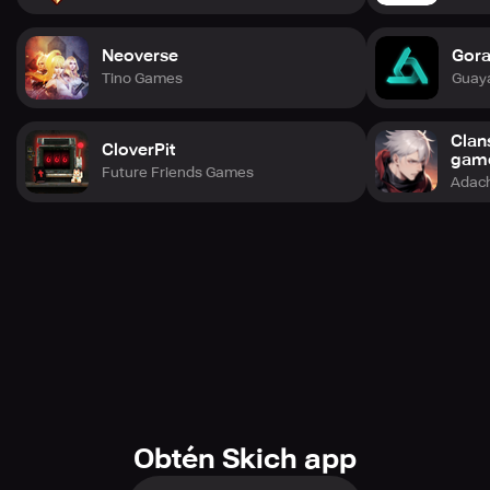
Neoverse
Gora
Tino Games
Guay
Clan
CloverPit
gam
Future Friends Games
Adach
Obtén Skich app