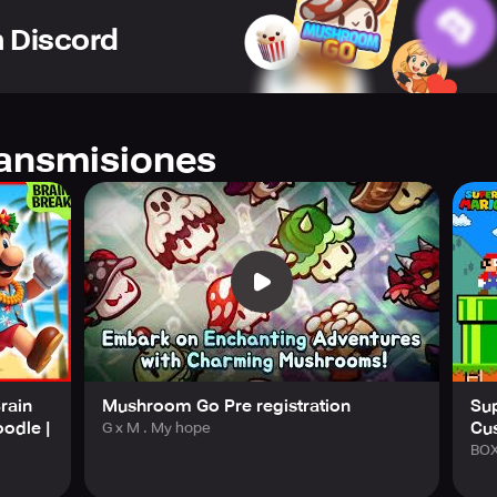
s. So what are you waiting for? Embark on your own epic mushr
n Discord
ransmisiones
Brain
Mushroom Go Pre registration
Sup
odle |
Cu
G x M . My hope
BOX