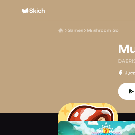
Games
Mushroom Go
Mu
DAERI
🧙
Jueg