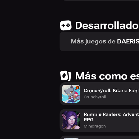
Desarrollado
Más juegos de
DAERI
Más como e
Crunchyroll: Kitaria Fab
Crunchyroll
Rumble Raiders: Advent
RPG
Minidragon