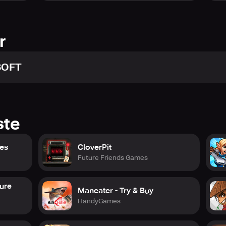
r
SOFT
ste
les
CloverPit
Future Friends Games
ure
Maneater - Try & Buy
HandyGames