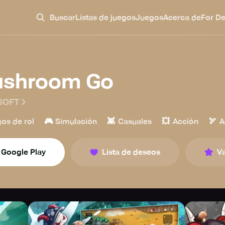
Buscar
Listas de juegos
Juegos
Acerca de
For D
shroom Go
SOFT
🎮
👾
💥
🏹
os de rol
Simulación
Casuales
Acción
A
Google Play
Lista de deseos
Va