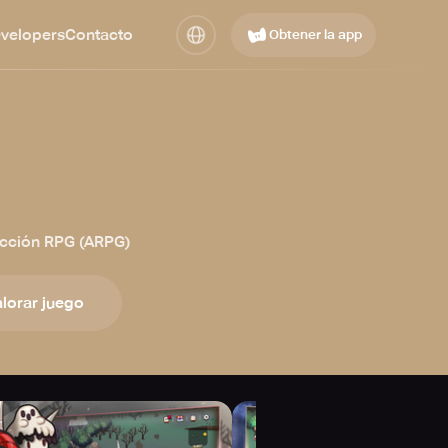
evelopers
Contacto
Obtener la app
cción RPG (ARPG)
lorar juego