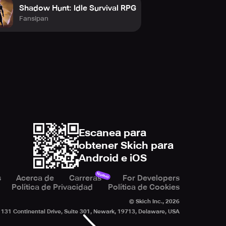
Shadow Hunt: Idle Survival RPG
Fansipan
Escanea para
obtener Skich para
Android e iOS
Nuevo
s
Acerca de
Carreras
For Developers
Política de Privacidad
Política de Cookies
© Skich Inc.,
2026
131 Continental Drive, Suite 301, Newark, 19713, Delaware, USA