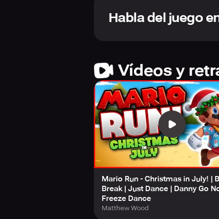
gamers of all ages and skill level
Habla del juego e
Vídeos y ret
Mario Run - Christmas in July! | 
Break | Just Dance | Danny Go No
Freeze Dance
Matthew Wood