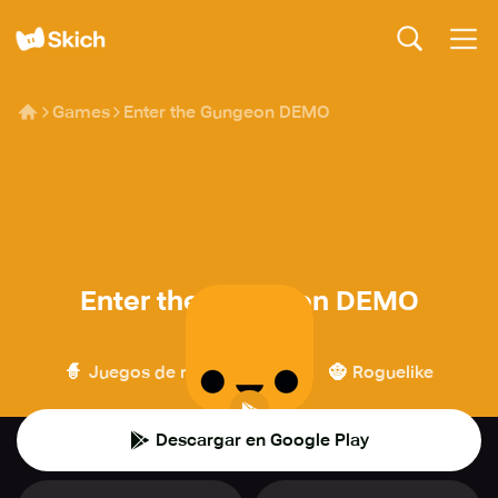
Games
Enter the Gungeon DEMO
Enter the Gungeon DEMO
DevolverDigital
🧙
💥
🧌
Juegos de rol
Acción
Roguelike
Descargar en Google Play