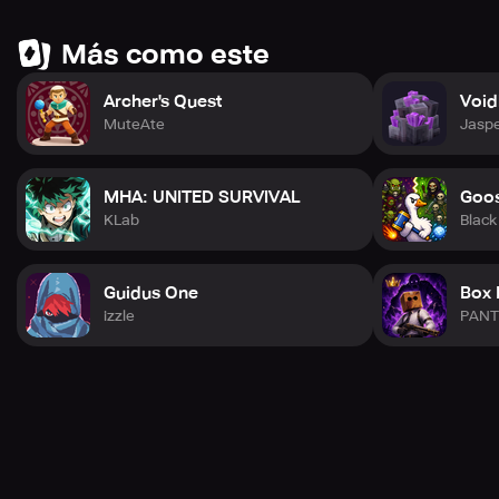
Más como este
Archer's Quest
Void
MuteAte
Jaspe
MHA: UNITED SURVIVAL
Goos
KLab
Black
Guidus One
Box 
izzle
PANT