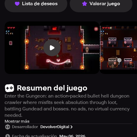
Lista de deseos
Valorar juego
Resumen del juego
Enter the Gungeon: an action-packed bullet hell dungeon
crawler where misfits seek absolution through loot,
battling Gundead and bosses. no ads, no virtual currency
needed.
Experience Enter the Gungeon without any cost - devoid
Mostrar más
Desarrollador
DevolverDigital
of advertisements! Access the entire game by making a
lone purchase within the app. There's no need for gems,
Fecha de actualización
May 06, 2026