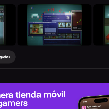
gados
era tienda móvil
 gamers