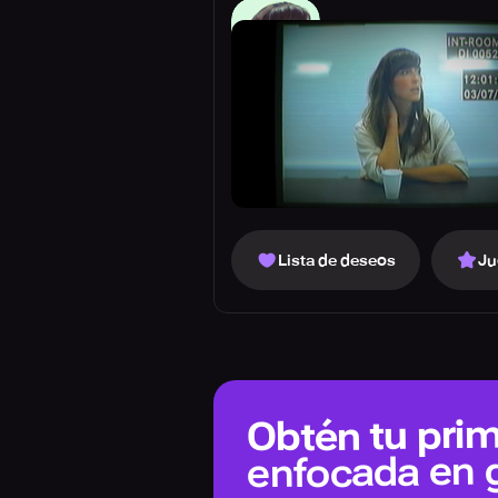
Lista de deseos
Ju
Obtén tu prim
enfocada en