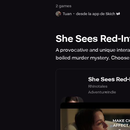
2
game
s
Tuan
desde la app de Skich
She Sees Red-In
A provocative and unique interac
boiled murder mystery. Choose y
She Sees Red-
Rhinotales
Adventure
Indie