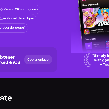
Más de 200 categorías
Actividad de amigos
iciador de juegos
“
Simply l
obtener
Copiar enlace
with gam
roid e iOS
– Te
ste