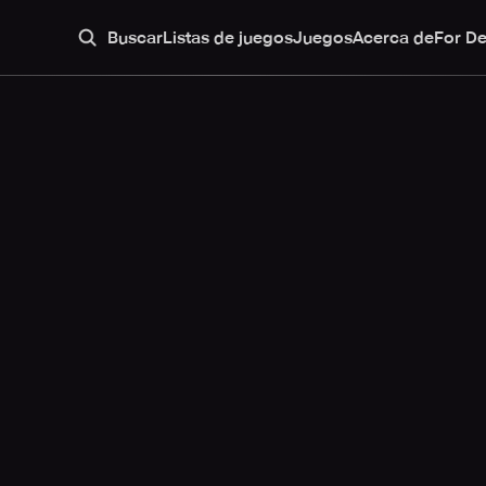
Buscar
Listas de juegos
Juegos
Acerca de
For D