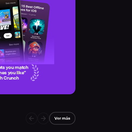
ets you match
es you like
”
ch Crunch
Ver más