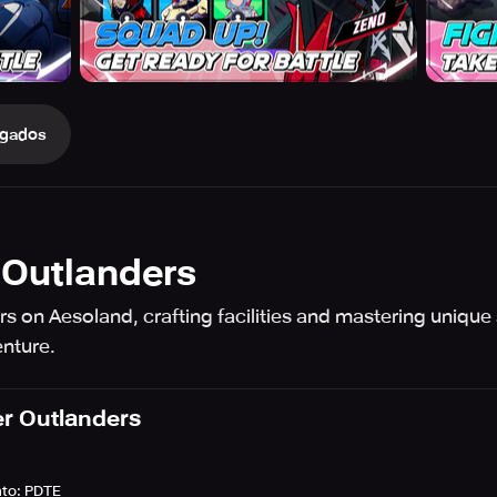
gados
 Outlanders
on Aesoland, crafting facilities and mastering unique s
enture.
r Outlanders
nto
:
PDTE