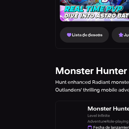
Lista de deseos
Ju
Monster Hunter
Hunt enhanced Radiant monsters 
Outlanders' thrilling mobile adv
Monster Hunte
Level Infinite
Adventure
Role-playing
Fecha de lanzamie