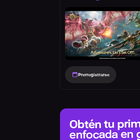
Prerregistrarse
Obtén tu prim
enfocada en