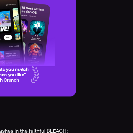
ets you match
es you like
”
ch Crunch
ashes in the faithful BLEACH: