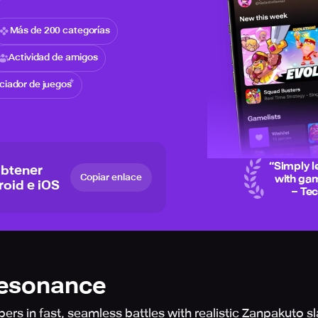
Más de 200 categorías
Actividad de amigos
iciador de juegos
“
Simply l
obtener
Copiar enlace
with gam
roid e iOS
– Te
Resonance
ers in fast, seamless battles with realistic Zanpakuto sl