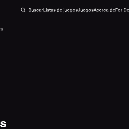
Buscar
Listas de juegos
Juegos
Acerca de
For D
es
s