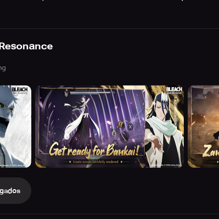
 Resonance
ng
gados