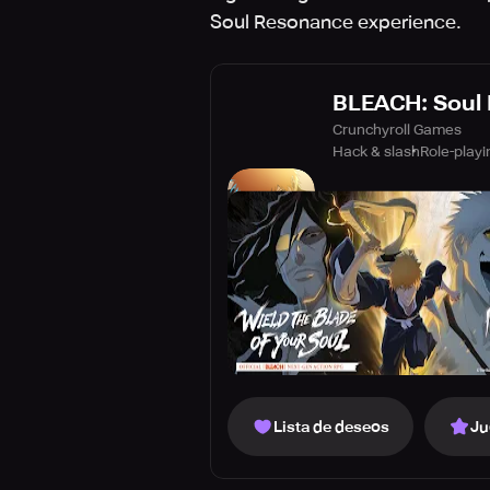
Soul Resonance experience.
BLEACH: Soul
Crunchyroll Games
Hack & slash
Role-playi
Lista de deseos
Ju