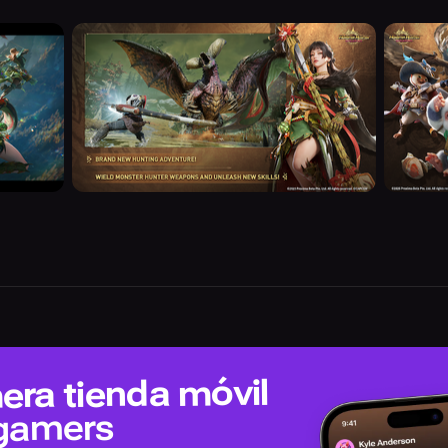
era tienda móvil
 gamers