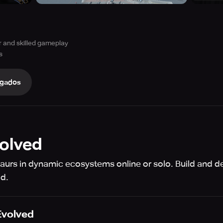
ir and skilled gameplay
s
gados
volved
urs in dynamic ecosystems online or solo. Build and de
id.
Evolved