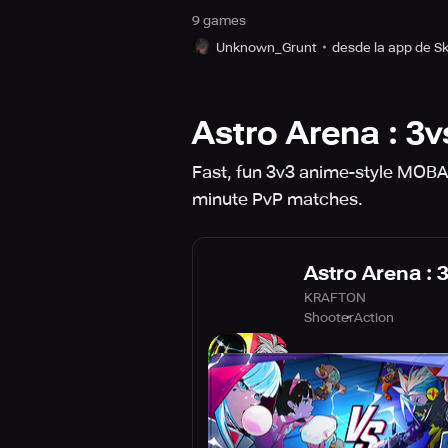
9
game
s
Unknown_Grunt
desde la app de Sk
Astro Arena : 3v
Fast, fun 3v3 anime-style MOBA
minute PvP matches.
Astro Arena : 
KRAFTON
Shooter
Action